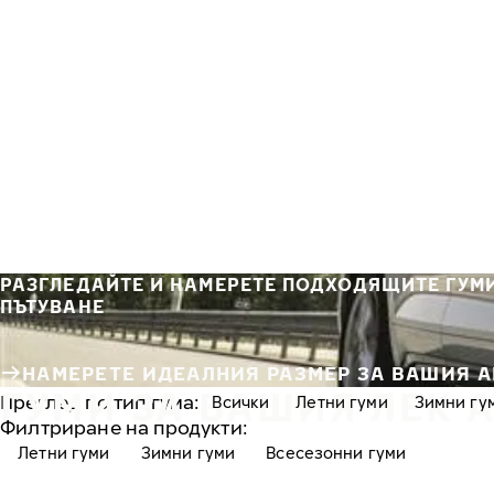
Премини към основното съдържание
Начало
РАЗГЛЕДАЙТЕ И НАМЕРЕТЕ ПОДХОДЯЩИТЕ ГУМИ
ПЪТУВАНЕ
НАМЕРЕТЕ ИДЕАЛНИЯ РАЗМЕР ЗА ВАШИЯ А
ГУМИ ЗА ВАШИЯ ЛЕК 
Преглед по тип гума:
Всички
Летни гуми
Зимни гу
Филтриране на продукти:
Летни гуми
Зимни гуми
Всесезонни гуми