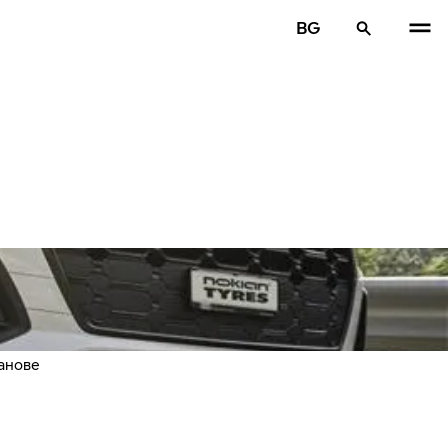
BG
анове