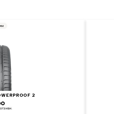
уми
OWERPROOF 2
 отзиви.