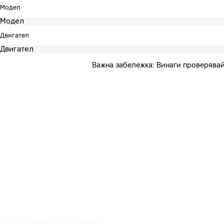
Модел
Двигател
Важна забележка: Винаги проверявай
IT'S A SAFE JOURNEY