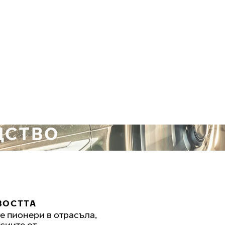
ДСТВО
ВОСТТА
е пионери в отрасъла,
сиите от