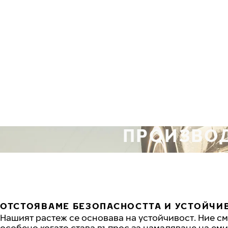
Премини към основното съдържание
Начало
ПРОИЗВО
ОТСТОЯВАМЕ БЕЗОПАСНОСТТА И УСТОЙЧИ
Нашият растеж се основава на устойчивост. Ние см
особено когато става въпрос за намаляване на еми