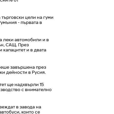
 търговски цели на гуми
Румъния - първата в
а леки автомобили и в
ън, САЩ. През
 капацитет и в двата
 беше завършена през
чки дейности в Русия.
тет ще надхвърли 15
изводство с внимателно
веждат в завода на
автобуси, които се