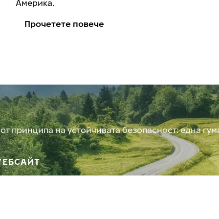
Америка.
Прочетете повече
от принципа на устойчивата безопасност: една гум
УЕБСАЙТ