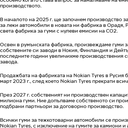
производството.
В началото на 2025 г. ще започнем производство за
за леки автомобили в новата ни фабрика в Орадя, 
света фабрика за гуми с нулеви емисии на CO2.
Освен в румънската фабрика, произвеждаме гуми з
собствените си заводи в Нокия, Финландия и Дейт
последните години увеличихме производствения си
завода.
Продажбата на фабриката на Nokian Tyres в Русия
март 2023 г., след което Nokian Tyres прекрати вси
През 2027 г. собственият ни производствен капаци
милиона гуми. Ние допълваме собственото си про
подбрани партньори за договорно производство.
Всички гуми за тежкотоварни автомобили се произ
Nokian Tyres, с изключение на гумите за камиони и 