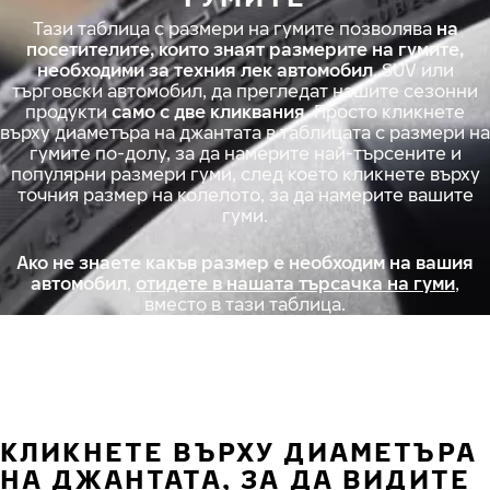
Тази таблица с размери на гумите позволява
на
посетителите, които знаят размерите на гумите,
необходими за техния лек автомобил
, SUV или
търговски автомобил, да прегледат нашите сезонни
продукти
само с две кликвания
. Просто кликнете
върху диаметъра на джантата в таблицата с размери на
гумите по-долу, за да намерите най-търсените и
популярни размери гуми, след което кликнете върху
точния размер на колелото, за да намерите вашите
гуми.
Ако не знаете какъв размер е необходим на вашия
автомобил
,
отидете в нашата търсачка на гуми
,
вместо в тази таблица.
КЛИКНЕТЕ ВЪРХУ ДИАМЕТЪРА
НА ДЖАНТАТА, ЗА ДА ВИДИТЕ