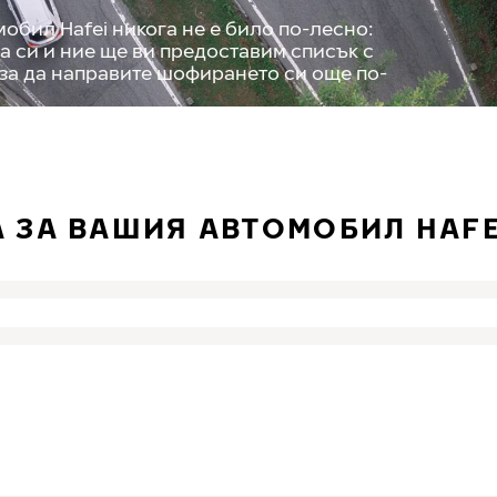
обил Hafei никога не е било по-лесно:
а си и ние ще ви предоставим списък с
 за да направите шофирането си още по-
 ЗА ВАШИЯ АВТОМОБИЛ HAFE