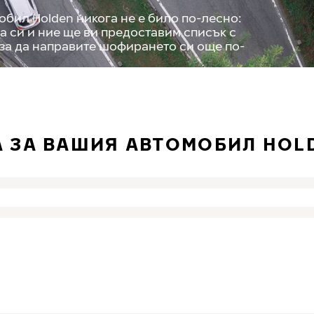
бил Holden никога не е било по-лесно:
а си и ние ще ви предоставим списък с
 за да направите шофирането си още по-
А ЗА ВАШИЯ АВТОМОБИЛ HOL