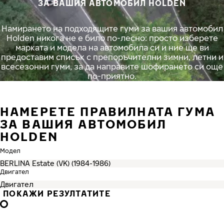
ЗА ВАШИЯ АВТОМОБИЛ HOLDEN
Намирането на подходящите гуми за вашия автомобил
Holden никога не е било по-лесно: просто изберете
марката и модела на автомобила си и ние ще ви
предоставим списък с препоръчителни зимни, летни и
всесезонни гуми, за да направите шофирането си още
по-приятно.
НАМЕРЕТЕ ПРАВИЛНАТА ГУМА
ЗА ВАШИЯ АВТОМОБИЛ
HOLDEN
Модел
Двигател
ПОКАЖИ РЕЗУЛТАТИТЕ