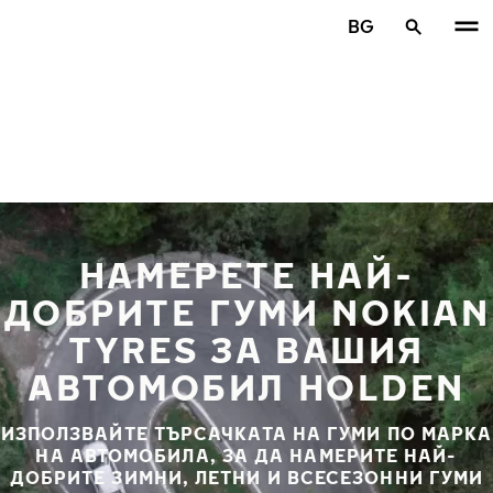
Премини към основното съдържание
BG
Начало
НАМЕРЕТЕ НАЙ-
ДОБРИТЕ ГУМИ NOKIAN
TYRES ЗА ВАШИЯ
АВТОМОБИЛ HOLDEN
ИЗПОЛЗВАЙТЕ ТЪРСАЧКАТА НА ГУМИ ПО МАРКА
НА АВТОМОБИЛА, ЗА ДА НАМЕРИТЕ НАЙ-
ДОБРИТЕ ЗИМНИ, ЛЕТНИ И ВСЕСЕЗОННИ ГУМИ