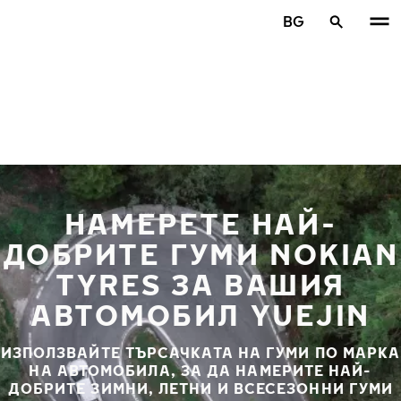
Премини към основното съдържание
BG
Начало
НАМЕРЕТЕ НАЙ-
ДОБРИТЕ ГУМИ NOKIAN
TYRES ЗА ВАШИЯ
АВТОМОБИЛ YUEJIN
ИЗПОЛЗВАЙТЕ ТЪРСАЧКАТА НА ГУМИ ПО МАРКА
НА АВТОМОБИЛА, ЗА ДА НАМЕРИТЕ НАЙ-
ДОБРИТЕ ЗИМНИ, ЛЕТНИ И ВСЕСЕЗОННИ ГУМИ