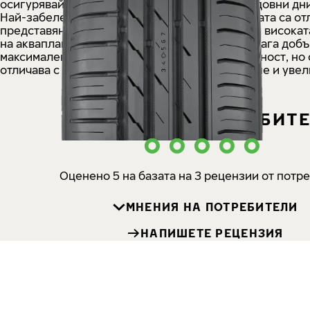
осигурявайки максимална безопасност в дъждовни дни
Най-забележителните характеристики на гумата са от
представяне при спиране на мокра настилка и високат
на аквапланинг. Nokian Tyres Wetproof 1 предлага доб
максимален комфорт и изключителна безопасност, но 
отличава с ниско съпротивление при търкаляне и увел
МНЕНИЯ НА ПОТРЕБИТ
Оценено 5 на базата на 3 рецензии от потр
МНЕНИЯ НА ПОТРЕБИТЕЛИ
НАПИШЕТЕ РЕЦЕНЗИЯ