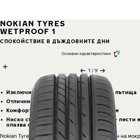
NOKIAN TYRES
WETPROOF 1
СПОКОЙСТВИЕ В ДЪЖДОВНИТЕ ДНИ
Основни характеристики
9 images
Skip media gallery
1
/ 9
Изключителна безопасност на мокри пътища
Отлични показатели за пробег
Комфортно изживяване при шофиране
Ниско съпротивление при търкаляне - пести 
опазва околната среда
Nokian Tyres Wetproof 1 е безусловен шампион на мок