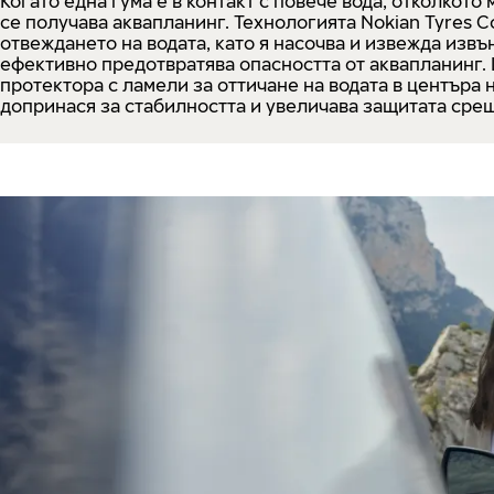
Когато една гума е в контакт с повече вода, отколкото 
се получава аквапланинг. Технологията Nokian Tyres 
отвеждането на водата, като я насочва и извежда извън
ефективно предотвратява опасността от аквапланинг.
протектора с ламели за оттичане на водата в центъра 
допринася за стабилността и увеличава защитата сре