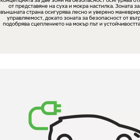
Концепцията за две зони на безопасност осигурява о
от представяне на суха и мокра настилка. Зоната за
външната страна осигурява лесно и уверено маневрир
управляемост, докато зоната за безопасност от въ
подобрява сцеплението на мокър път и устойчивостта