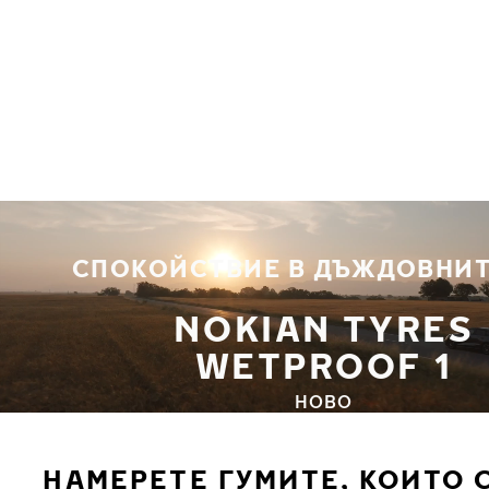
Премини към основното съдържание
Начало
СПОКОЙСТВИЕ В ДЪЖДОВНИТ
NOKIAN TYRES
WETPROOF 1
НОВО
НАМЕРЕТЕ ГУМИТЕ, КОИТО 