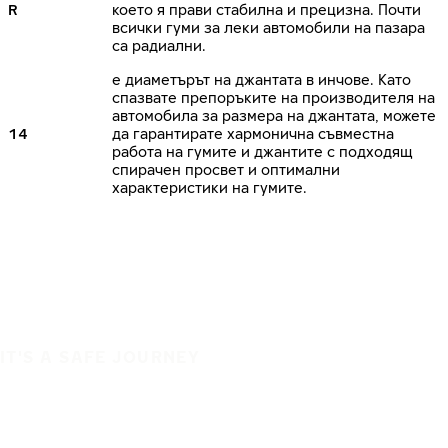
R
което я прави стабилна и прецизна. Почти
всички гуми за леки автомобили на пазара
са радиални.
е диаметърът на джантата в инчове. Като
спазвате препоръките на производителя на
автомобила за размера на джантата, можете
14
да гарантирате хармонична съвместна
работа на гумите и джантите с подходящ
спирачен просвет и оптимални
характеристики на гумите.
IT'S A SAFE JOURNEY