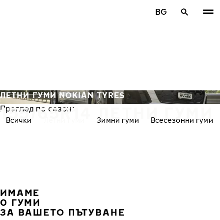
Премини към основното съдържание
BG
Начало
ЛЕТНИ ГУМИ NOKIAN TYRES
155/65R14 ЛЕТНИ ГУМИ
Преглед по сезон:
Всички
Летни гуми
Зимни гуми
Всесезонни гуми
ИМАМЕ
ПРЕ
С
0 ГУМИ
ЗА ВАШЕТО ПЪТУВАНЕ