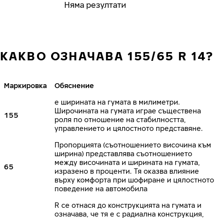
Няма резултати
КАКВО ОЗНАЧАВА 155/65 R 14?
Маркировка
Обяснение
е ширината на гумата в милиметри.
Широчината на гумата играе съществена
155
роля по отношение на стабилността,
управлението и цялостното представяне.
Пропорцията (съотношението височина към
ширина) представлява съотношението
между височината и ширината на гумата,
65
изразено в проценти. Тя оказва влияние
върху комфорта при шофиране и цялостното
поведение на автомобила
R се отнася до конструкцията на гумата и
означава, че тя е с радиална конструкция,