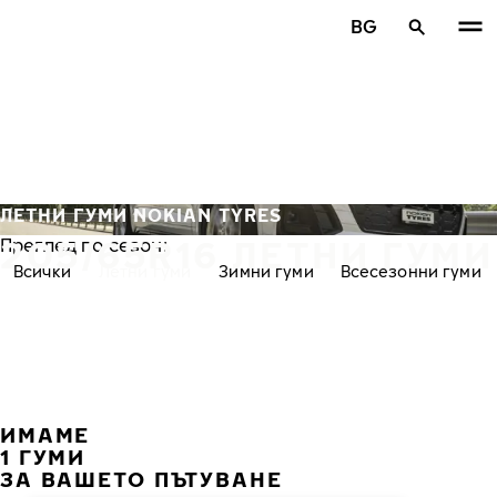
Премини към основното съдържание
BG
Начало
ЛЕТНИ ГУМИ NOKIAN TYRES
205/65R16 ЛЕТНИ ГУМИ
Преглед по сезон:
Всички
Летни гуми
Зимни гуми
Всесезонни гуми
ИМАМЕ
ПРЕ
С
1 ГУМИ
ЗА ВАШЕТО ПЪТУВАНЕ