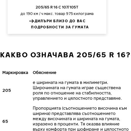
205/65 R 16 C 107/105T
до 190 км / ч
макс. товар 975 килограма
ДИЛЪРИ БЛИЗО ДО ВАС
ПОДРОБНОСТИ ЗА ГУМАТА
КАКВО ОЗНАЧАВА 205/65 R 16?
Маркировка
Обяснение
е ширината на гумата в милиметри.
Широчината на гумата играе съществена
205
роля по отношение на стабилността,
управлението и цялостното представяне.
Пропорцията (съотношението височина към
ширина) представлява съотношението
между височината и ширината на гумата,
65
изразено в проценти. Тя оказва влияние
върху комфорта при шофиране и цялостното