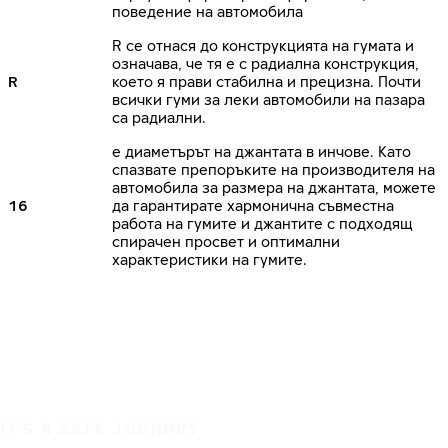
поведение на автомобила
R се отнася до конструкцията на гумата и
означава, че тя е с радиална конструкция,
R
което я прави стабилна и прецизна. Почти
всички гуми за леки автомобили на пазара
са радиални.
е диаметърът на джантата в инчове. Като
спазвате препоръките на производителя на
автомобила за размера на джантата, можете
16
да гарантирате хармонична съвместна
работа на гумите и джантите с подходящ
спирачен просвет и оптимални
характеристики на гумите.
IT'S A SAFE JOURNEY