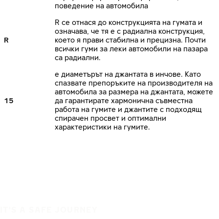
поведение на автомобила
R се отнася до конструкцията на гумата и
означава, че тя е с радиална конструкция,
R
което я прави стабилна и прецизна. Почти
всички гуми за леки автомобили на пазара
са радиални.
е диаметърът на джантата в инчове. Като
спазвате препоръките на производителя на
автомобила за размера на джантата, можете
15
да гарантирате хармонична съвместна
работа на гумите и джантите с подходящ
спирачен просвет и оптимални
характеристики на гумите.
IT'S A SAFE JOURNEY