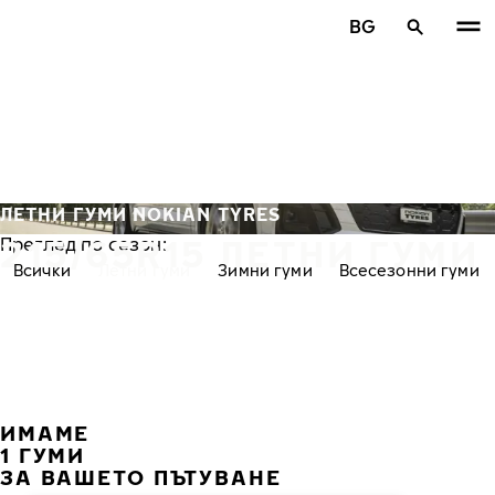
Премини към основното съдържание
BG
Начало
ЛЕТНИ ГУМИ NOKIAN TYRES
215/65R15 ЛЕТНИ ГУМИ
Преглед по сезон:
Всички
Летни гуми
Зимни гуми
Всесезонни гуми
ИМАМЕ
ПРЕ
С
1 ГУМИ
ЗА ВАШЕТО ПЪТУВАНЕ