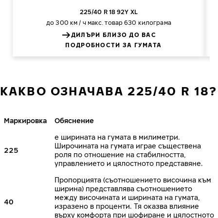
225/40 R 18 92Y XL
до 300 км / ч
макс. товар 630 килограма
ДИЛЪРИ БЛИЗО ДО ВАС
ПОДРОБНОСТИ ЗА ГУМАТА
КАКВО ОЗНАЧАВА 225/40 R 18?
Маркировка
Обяснение
е ширината на гумата в милиметри.
Широчината на гумата играе съществена
225
роля по отношение на стабилността,
управлението и цялостното представяне.
Пропорцията (съотношението височина към
ширина) представлява съотношението
между височината и ширината на гумата,
40
изразено в проценти. Тя оказва влияние
върху комфорта при шофиране и цялостното