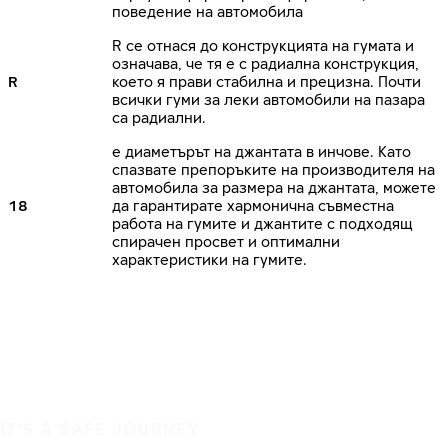
поведение на автомобила
R се отнася до конструкцията на гумата и
означава, че тя е с радиална конструкция,
R
което я прави стабилна и прецизна. Почти
всички гуми за леки автомобили на пазара
са радиални.
е диаметърът на джантата в инчове. Като
спазвате препоръките на производителя на
автомобила за размера на джантата, можете
18
да гарантирате хармонична съвместна
работа на гумите и джантите с подходящ
спирачен просвет и оптимални
характеристики на гумите.
IT'S A SAFE JOURNEY