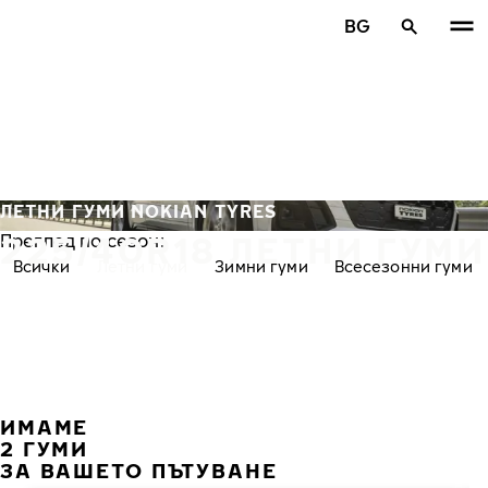
Премини към основното съдържание
BG
Начало
ЛЕТНИ ГУМИ NOKIAN TYRES
225/40R18 ЛЕТНИ ГУМИ
Преглед по сезон:
Всички
Летни гуми
Зимни гуми
Всесезонни гуми
ИМАМЕ
ПРЕ
С
2 ГУМИ
ЗА ВАШЕТО ПЪТУВАНЕ