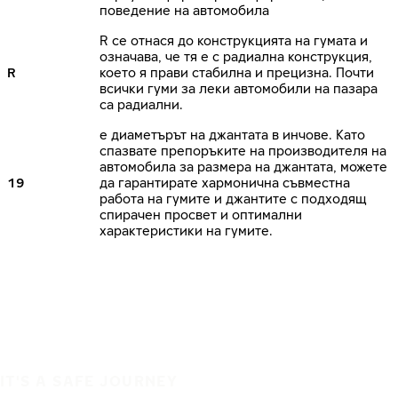
поведение на автомобила
R се отнася до конструкцията на гумата и
означава, че тя е с радиална конструкция,
R
което я прави стабилна и прецизна. Почти
всички гуми за леки автомобили на пазара
са радиални.
е диаметърът на джантата в инчове. Като
спазвате препоръките на производителя на
автомобила за размера на джантата, можете
19
да гарантирате хармонична съвместна
работа на гумите и джантите с подходящ
спирачен просвет и оптимални
характеристики на гумите.
IT'S A SAFE JOURNEY