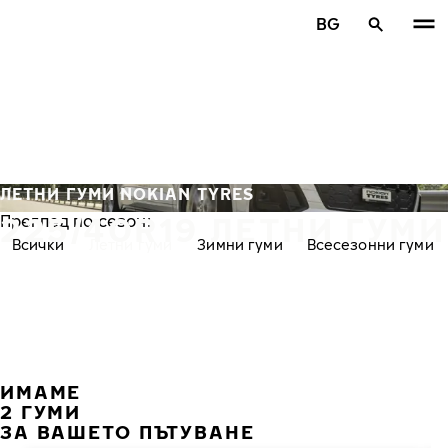
Премини към основното съдържание
BG
Начало
ЛЕТНИ ГУМИ NOKIAN TYRES
225/40R19 ЛЕТНИ ГУМИ
Преглед по сезон:
Всички
Летни гуми
Зимни гуми
Всесезонни гуми
ИМАМЕ
ПРЕ
С
2 ГУМИ
ЗА ВАШЕТО ПЪТУВАНЕ