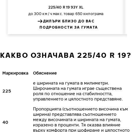
225/40 R 19 93Y XL
до 300 км / ч
макс. товар 650 килограма
ДИЛЪРИ БЛИЗО ДО ВАС
ПОДРОБНОСТИ ЗА ГУМАТА
КАКВО ОЗНАЧАВА 225/40 R 19?
Маркировка
Обяснение
е ширината на гумата в милиметри.
Широчината на гумата играе съществена
225
роля по отношение на стабилността,
управлението и цялостното представяне.
Пропорцията (съотношението височина към
ширина) представлява съотношението
между височината и ширината на гумата,
40
изразено в проценти. Тя оказва влияние
върху комфорта при шофиране и цялостното