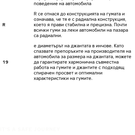
поведение на автомобила
R се отнася до конструкцията на гумата и
означава, че тя е с радиална конструкция,
R
което я прави стабилна и прецизна. Почти
всички гуми за леки автомобили на пазара
са радиални.
е диаметърът на джантата в инчове. Като
спазвате препоръките на производителя на
автомобила за размера на джантата, можете
19
да гарантирате хармонична съвместна
работа на гумите и джантите с подходящ
спирачен просвет и оптимални
характеристики на гумите.
IT'S A SAFE JOURNEY