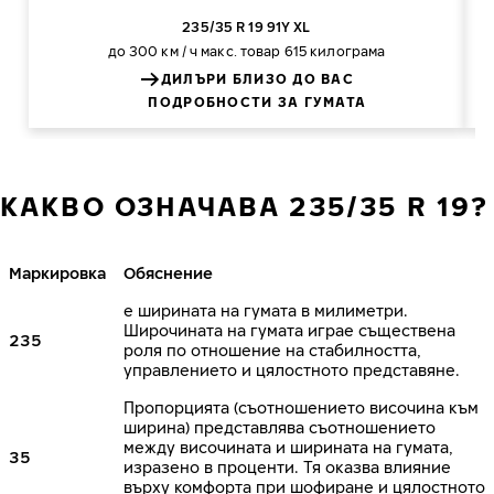
235/35 R 19 91Y XL
до 300 км / ч
макс. товар 615 килограма
ДИЛЪРИ БЛИЗО ДО ВАС
ПОДРОБНОСТИ ЗА ГУМАТА
КАКВО ОЗНАЧАВА 235/35 R 19?
Маркировка
Обяснение
е ширината на гумата в милиметри.
Широчината на гумата играе съществена
235
роля по отношение на стабилността,
управлението и цялостното представяне.
Пропорцията (съотношението височина към
ширина) представлява съотношението
между височината и ширината на гумата,
35
изразено в проценти. Тя оказва влияние
върху комфорта при шофиране и цялостното