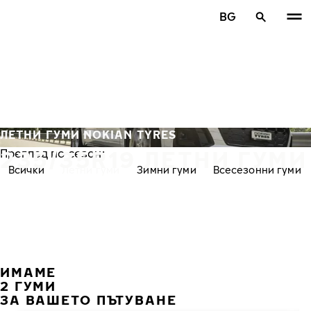
Премини към основното съдържание
BG
Начало
ЛЕТНИ ГУМИ NOKIAN TYRES
235/35R19 ЛЕТНИ ГУМИ
Преглед по сезон:
Всички
Летни гуми
Зимни гуми
Всесезонни гуми
ИМАМЕ
ПРЕ
С
2 ГУМИ
ЗА ВАШЕТО ПЪТУВАНЕ