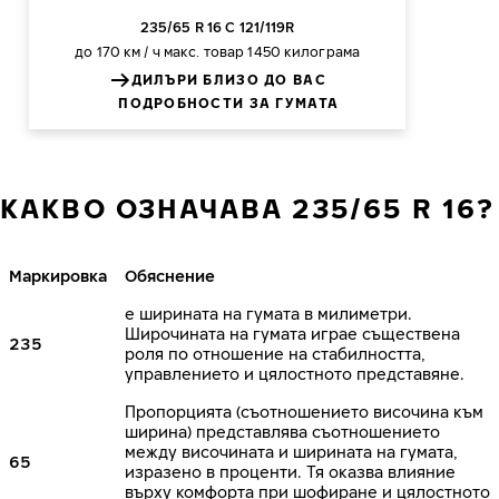
235/65 R 16 C 121/119R
до 170 км / ч
макс. товар 1450 килограма
ДИЛЪРИ БЛИЗО ДО ВАС
ПОДРОБНОСТИ ЗА ГУМАТА
КАКВО ОЗНАЧАВА 235/65 R 16?
Маркировка
Обяснение
е ширината на гумата в милиметри.
Широчината на гумата играе съществена
235
роля по отношение на стабилността,
управлението и цялостното представяне.
Пропорцията (съотношението височина към
ширина) представлява съотношението
между височината и ширината на гумата,
65
изразено в проценти. Тя оказва влияние
върху комфорта при шофиране и цялостното