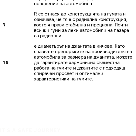
поведение на автомобила
R се отнася до конструкцията на гумата и
означава, че тя е с радиална конструкция,
R
което я прави стабилна и прецизна. Почти
всички гуми за леки автомобили на пазара
са радиални.
е диаметърът на джантата в инчове. Като
спазвате препоръките на производителя на
автомобила за размера на джантата, можете
16
да гарантирате хармонична съвместна
работа на гумите и джантите с подходящ
спирачен просвет и оптимални
характеристики на гумите.
IT'S A SAFE JOURNEY