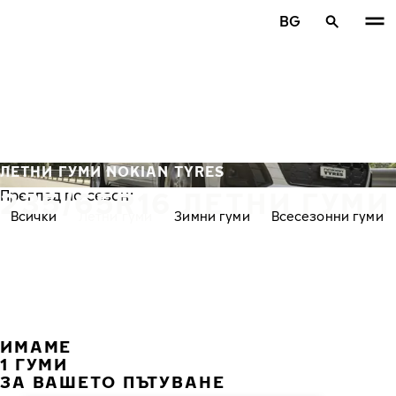
Премини към основното съдържание
BG
Начало
ЛЕТНИ ГУМИ NOKIAN TYRES
235/65R16 ЛЕТНИ ГУМИ
Преглед по сезон:
Всички
Летни гуми
Зимни гуми
Всесезонни гуми
ИМАМЕ
ПРЕ
С
1 ГУМИ
ЗА ВАШЕТО ПЪТУВАНЕ