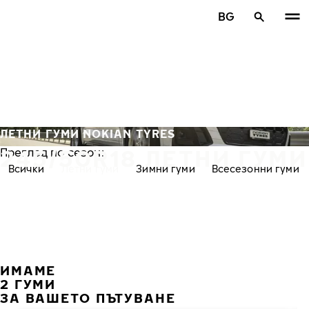
Премини към основното съдържание
BG
Начало
ЛЕТНИ ГУМИ NOKIAN TYRES
245/50R18 ЛЕТНИ ГУМИ
Преглед по сезон:
Всички
Летни гуми
Зимни гуми
Всесезонни гуми
ИМАМЕ
ПРЕ
С
2 ГУМИ
ЗА ВАШЕТО ПЪТУВАНЕ