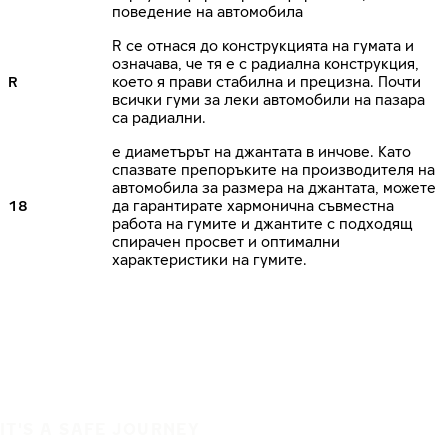
поведение на автомобила
R се отнася до конструкцията на гумата и
означава, че тя е с радиална конструкция,
R
което я прави стабилна и прецизна. Почти
всички гуми за леки автомобили на пазара
са радиални.
е диаметърът на джантата в инчове. Като
спазвате препоръките на производителя на
автомобила за размера на джантата, можете
18
да гарантирате хармонична съвместна
работа на гумите и джантите с подходящ
спирачен просвет и оптимални
характеристики на гумите.
IT'S A SAFE JOURNEY