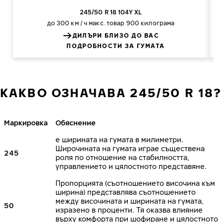
245/50 R 18 104Y XL
до 300 км / ч
макс. товар 900 килограма
ДИЛЪРИ БЛИЗО ДО ВАС
ПОДРОБНОСТИ ЗА ГУМАТА
КАКВО ОЗНАЧАВА 245/50 R 18?
Маркировка
Обяснение
е ширината на гумата в милиметри.
Широчината на гумата играе съществена
245
роля по отношение на стабилността,
управлението и цялостното представяне.
Пропорцията (съотношението височина към
ширина) представлява съотношението
между височината и ширината на гумата,
50
изразено в проценти. Тя оказва влияние
върху комфорта при шофиране и цялостното