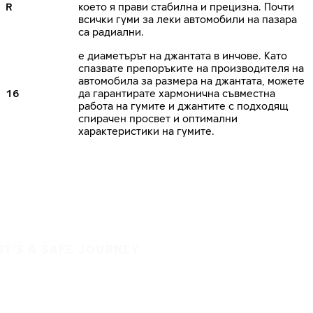
R
което я прави стабилна и прецизна. Почти
всички гуми за леки автомобили на пазара
са радиални.
е диаметърът на джантата в инчове. Като
спазвате препоръките на производителя на
автомобила за размера на джантата, можете
16
да гарантирате хармонична съвместна
работа на гумите и джантите с подходящ
спирачен просвет и оптимални
характеристики на гумите.
IT'S A SAFE JOURNEY