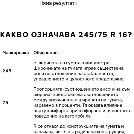
Няма резултати
КАКВО ОЗНАЧАВА 245/75 R 16?
Маркировка
Обяснение
е ширината на гумата в милиметри.
Широчината на гумата играе съществена
245
роля по отношение на стабилността,
управлението и цялостното представяне.
Пропорцията (съотношението височина към
ширина) представлява съотношението
между височината и ширината на гумата,
75
изразено в проценти. Тя оказва влияние
върху комфорта при шофиране и цялостното
поведение на автомобила
R се отнася до конструкцията на гумата и
означава, че тя е с радиална конструкция,