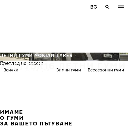
Премини към основното съдържание
BG
Начало
ЛЕТНИ ГУМИ NOKIAN TYRES
245/75R16 ЛЕТНИ ГУМИ
Преглед по сезон:
Всички
Летни гуми
Зимни гуми
Всесезонни гуми
ИМАМЕ
ПРЕ
С
0 ГУМИ
ЗА ВАШЕТО ПЪТУВАНЕ