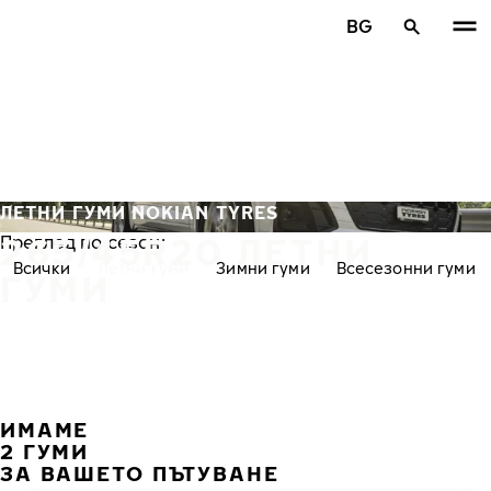
Премини към основното съдържание
BG
Начало
ЛЕТНИ ГУМИ NOKIAN TYRES
265/45R20 ЛЕТНИ
Преглед по сезон:
Всички
Летни гуми
Зимни гуми
Всесезонни гуми
ГУМИ
ИМАМЕ
ПРЕ
С
2 ГУМИ
ЗА ВАШЕТО ПЪТУВАНЕ