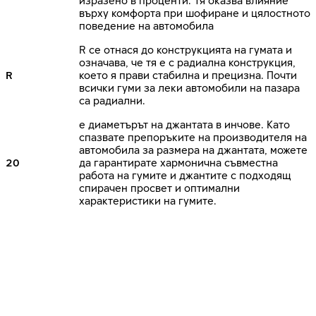
изразено в проценти. Тя оказва влияние
върху комфорта при шофиране и цялостното
поведение на автомобила
R се отнася до конструкцията на гумата и
означава, че тя е с радиална конструкция,
R
което я прави стабилна и прецизна. Почти
всички гуми за леки автомобили на пазара
са радиални.
е диаметърът на джантата в инчове. Като
спазвате препоръките на производителя на
автомобила за размера на джантата, можете
20
да гарантирате хармонична съвместна
работа на гумите и джантите с подходящ
спирачен просвет и оптимални
характеристики на гумите.