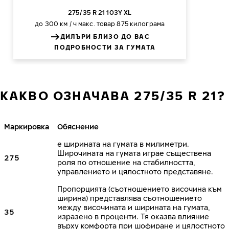
275/35 R 21 103Y XL
до 300 км / ч
макс. товар 875 килограма
ДИЛЪРИ БЛИЗО ДО ВАС
ПОДРОБНОСТИ ЗА ГУМАТА
КАКВО ОЗНАЧАВА 275/35 R 21?
Маркировка
Обяснение
е ширината на гумата в милиметри.
Широчината на гумата играе съществена
275
роля по отношение на стабилността,
управлението и цялостното представяне.
Пропорцията (съотношението височина към
ширина) представлява съотношението
между височината и ширината на гумата,
35
изразено в проценти. Тя оказва влияние
върху комфорта при шофиране и цялостното