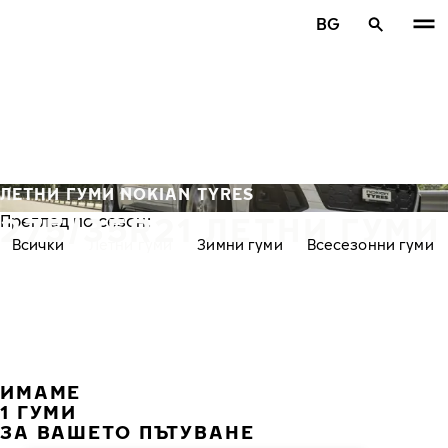
Премини към основното съдържание
BG
Начало
ЛЕТНИ ГУМИ NOKIAN TYRES
275/35R21 ЛЕТНИ ГУМИ
Преглед по сезон:
Всички
Летни гуми
Зимни гуми
Всесезонни гуми
ИМАМЕ
ПРЕ
С
1 ГУМИ
ЗА ВАШЕТО ПЪТУВАНЕ