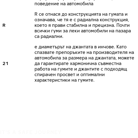
поведение на автомобила
R се отнася до конструкцията на гумата и
означава, че тя е с радиална конструкция,
R
което я прави стабилна и прецизна. Почти
всички гуми за леки автомобили на пазара
са радиални.
е диаметърът на джантата в инчове. Като
спазвате препоръките на производителя на
автомобила за размера на джантата, можете
21
да гарантирате хармонична съвместна
работа на гумите и джантите с подходящ
спирачен просвет и оптимални
характеристики на гумите.
IT'S A SAFE JOURNEY