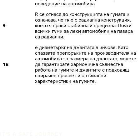
поведение на автомобила
R се отнася до конструкцията на гумата и
означава, че тя е с радиална конструкция,
R
което я прави стабилна и прецизна. Почти
всички гуми за леки автомобили на пазара
са радиални.
е диаметърът на джантата в инчове. Като
спазвате препоръките на производителя на
автомобила за размера на джантата, можете
18
да гарантирате хармонична съвместна
работа на гумите и джантите с подходящ
спирачен просвет и оптимални
характеристики на гумите.
IT'S A SAFE JOURNEY