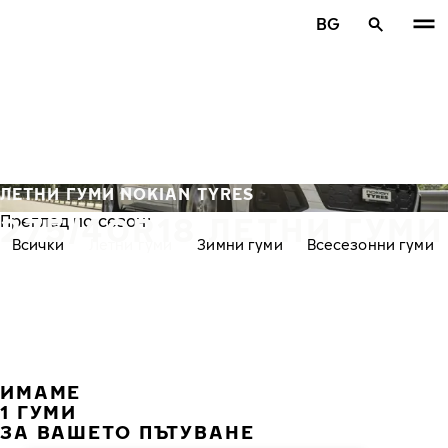
Премини към основното съдържание
BG
Начало
ЛЕТНИ ГУМИ NOKIAN TYRES
275/40R18 ЛЕТНИ ГУМИ
Преглед по сезон:
Всички
Летни гуми
Зимни гуми
Всесезонни гуми
ИМАМЕ
ПРЕ
С
1 ГУМИ
ЗА ВАШЕТО ПЪТУВАНЕ