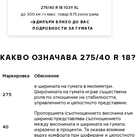
275/40 R 18 103Y XL
до 300 км / ч
макс. товар 875 килограма
ДИЛЪРИ БЛИЗО ДО ВАС
ПОДРОБНОСТИ ЗА ГУМАТА
КАКВО ОЗНАЧАВА 275/40 R 18?
Маркировка
Обяснение
е ширината на гумата в милиметри.
Широчината на гумата играе съществена
275
роля по отношение на стабилността,
управлението и цялостното представяне.
Пропорцията (съотношението височина към
ширина) представлява съотношението
между височината и ширината на гумата,
40
изразено в проценти. Тя оказва влияние
върху комфорта при шофиране и цялостното