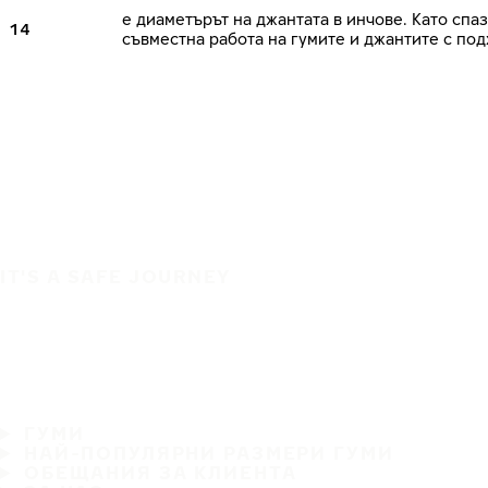
е диаметърът на джантата в инчове. Като сп
14
съвместна работа на гумите и джантите с по
IT'S A SAFE JOURNEY
ГУМИ
НАЙ-ПОПУЛЯРНИ РАЗМЕРИ ГУМИ
ОБЕЩАНИЯ ЗА КЛИЕНТА