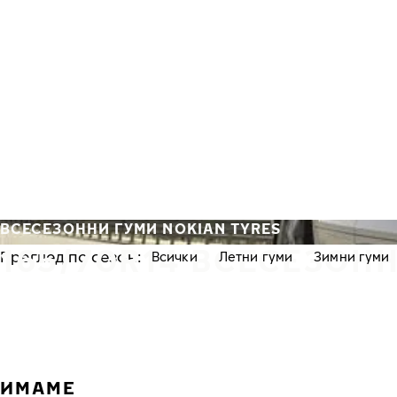
Премини към основното съдържание
Начало
ВСЕСЕЗОННИ ГУМИ NOKIAN TYRES
165/70R14 ВСЕСЕЗОН
Преглед по сезон:
Всички
Летни гуми
Зимни гуми
ИМАМЕ