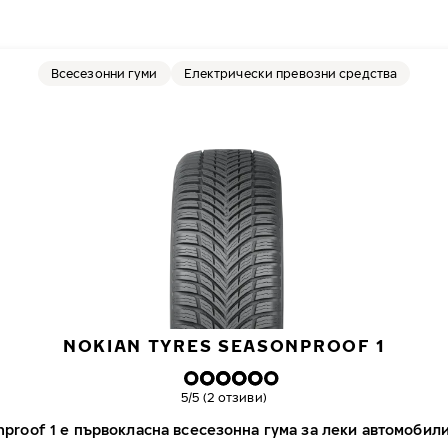
Всесезонни гуми
Електрически превозни средства
NOKIAN TYRES SEASONPROOF 1
Обща оценка
5/5 (2 отзиви)
nproof 1 е първокласна всесезонна гума за леки автомобил