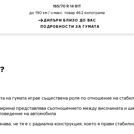
165/70 R 14 81T
до 190 км / ч
макс. товар 462 килограма
ДИЛЪРИ БЛИЗО ДО ВАС
ПОДРОБНОСТИ ЗА ГУМАТА
?
та на гумата играе съществена роля по отношение на стабил
рина) представлява съотношението между височината и шири
поведение на автомобила
ачава, че тя е с радиална конструкция, което я прави стабил