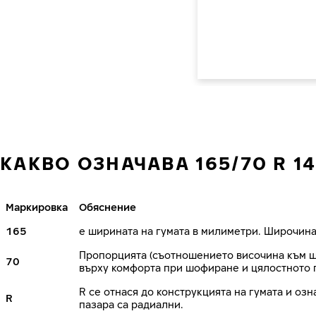
КАКВО ОЗНАЧАВА 165/70 R 14
Маркировка
Обяснение
165
е ширината на гумата в милиметри. Широчина
Пропорцията (съотношението височина към ши
70
върху комфорта при шофиране и цялостното 
R се отнася до конструкцията на гумата и озн
R
пазара са радиални.