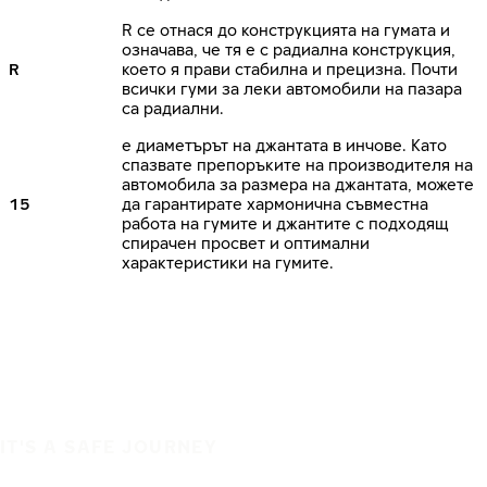
R се отнася до конструкцията на гумата и
означава, че тя е с радиална конструкция,
R
което я прави стабилна и прецизна. Почти
всички гуми за леки автомобили на пазара
са радиални.
е диаметърът на джантата в инчове. Като
спазвате препоръките на производителя на
автомобила за размера на джантата, можете
15
да гарантирате хармонична съвместна
работа на гумите и джантите с подходящ
спирачен просвет и оптимални
характеристики на гумите.
IT'S A SAFE JOURNEY