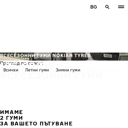
Премини към основното съдържание
BG
Начало
ВСЕСЕЗОННИ ГУМИ NOKIAN TYRES
195/60R15
Преглед по сезон:
Всички
Летни гуми
Зимни гуми
Всесезонни гуми
ВСЕСЕЗОННИ ГУМИ
ИМАМЕ
ПРЕ
С
2 ГУМИ
ЗА ВАШЕТО ПЪТУВАНЕ