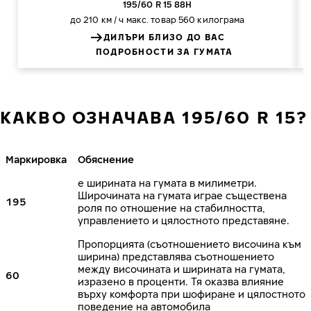
195/60 R 15 88H
до 210 км / ч
макс. товар 560 килограма
ДИЛЪРИ БЛИЗО ДО ВАС
ПОДРОБНОСТИ ЗА ГУМАТА
КАКВО ОЗНАЧАВА 195/60 R 15?
Маркировка
Обяснение
е ширината на гумата в милиметри.
Широчината на гумата играе съществена
195
роля по отношение на стабилността,
управлението и цялостното представяне.
Пропорцията (съотношението височина към
ширина) представлява съотношението
между височината и ширината на гумата,
60
изразено в проценти. Тя оказва влияние
върху комфорта при шофиране и цялостното
поведение на автомобила