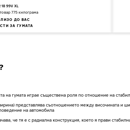
 18 99V XL
 товар 775 килограма
БЛИЗО ДО ВАС
СТИ ЗА ГУМАТА
?
та на гумата играе съществена роля по отношение на стабил
рина) представлява съотношението между височината и шири
поведение на автомобила
ачава, че тя е с радиална конструкция, което я прави стабил