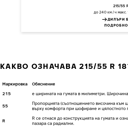
215/55 R
до 240 км / ч
макс.
ДИЛЪРИ 
ПОДРОБНО
КАКВО ОЗНАЧАВА 215/55 R 18
Маркировка
Обяснение
215
е ширината на гумата в милиметри. Широчина
Пропорцията (съотношението височина към ши
55
върху комфорта при шофиране и цялостното 
R се отнася до конструкцията на гумата и озн
R
пазара са радиални.