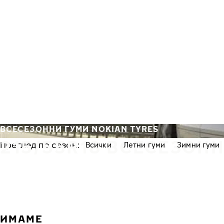
Премини към основното съдържание
Начало
ВСЕСЕЗОННИ ГУМИ NOKIAN TYRES
215/55R18 ВСЕСЕЗОН
Преглед по сезон:
Всички
Летни гуми
Зимни гуми
ИМАМЕ