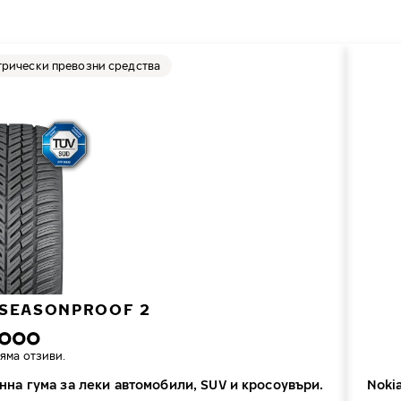
трически превозни средства
 SEASONPROOF 2
яма отзиви.
нна гума за леки автомобили, SUV и кросоувъри.
Noki