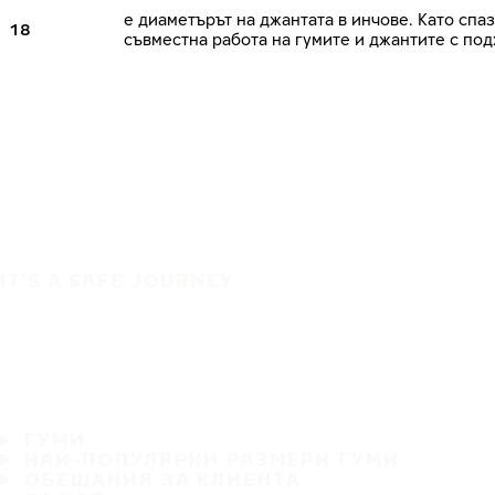
е диаметърът на джантата в инчове. Като сп
18
съвместна работа на гумите и джантите с по
IT'S A SAFE JOURNEY
ГУМИ
НАЙ-ПОПУЛЯРНИ РАЗМЕРИ ГУМИ
ОБЕЩАНИЯ ЗА КЛИЕНТА