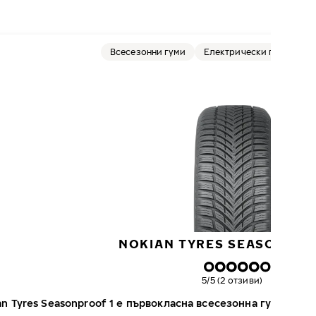
Всесезонни гуми
Електрически превозни 
NOKIAN TYRES SEASONPRO
Обща оценка
5/5 (2 отзиви)
an Tyres Seasonproof 1 е първокласна всесезонна гума за л