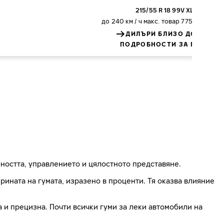
215/55 R 18 99V XL
до 240 км / ч
макс. товар 775 килогра
ДИЛЪРИ БЛИЗО ДО ВАС
ПОДРОБНОСТИ ЗА ГУМАТА
ността, управлението и цялостното представяне.
ната на гумата, изразено в проценти. Тя оказва влияние
на и прецизна. Почти всички гуми за леки автомобили на