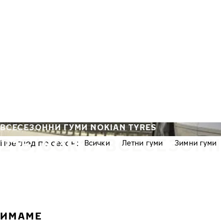
Премини към основното съдържание
Начало
ВСЕСЕЗОННИ ГУМИ NOKIAN TYRES
215/60R17 ВСЕСЕЗОН
Преглед по сезон:
Всички
Летни гуми
Зимни гуми
ИМАМЕ