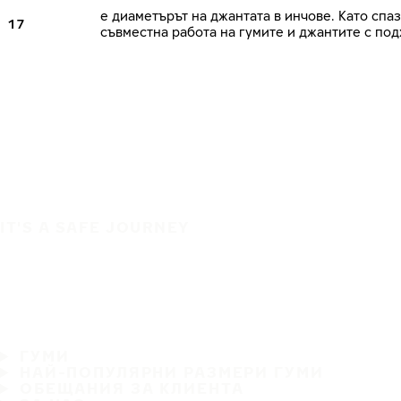
е диаметърът на джантата в инчове. Като сп
17
съвместна работа на гумите и джантите с по
IT'S A SAFE JOURNEY
ГУМИ
НАЙ-ПОПУЛЯРНИ РАЗМЕРИ ГУМИ
ОБЕЩАНИЯ ЗА КЛИЕНТА