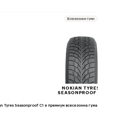
Всесезонни гуми
NOKIAN TYRES
SEASONPROOF C1
an Tyres Seasonproof C1 е премиум всесезонна гума за лек