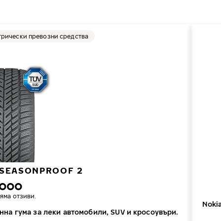
трически превозни средства
 SEASONPROOF 2
яма отзиви.
Noki
нна гума за леки автомобили, SUV и кросоувъри.