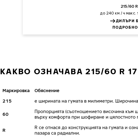
215/60 R
до 240 км / ч
макс.
ДИЛЪРИ 
ПОДРОБНО
КАКВО ОЗНАЧАВА 215/60 R 17
Маркировка
Обяснение
215
е ширината на гумата в милиметри. Широчина
Пропорцията (съотношението височина към ши
60
върху комфорта при шофиране и цялостното 
R се отнася до конструкцията на гумата и озн
R
пазара са радиални.