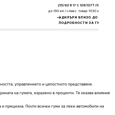
215/60 R 17 C 109/107T (104H)
до 190 км / ч
макс. товар 1030 килограма
ДИЛЪРИ БЛИЗО ДО ВАС
ПОДРОБНОСТИ ЗА ГУМАТА
ността, управлението и цялостното представяне.
ната на гумата, изразено в проценти. Тя оказва влияние
на и прецизна. Почти всички гуми за леки автомобили на