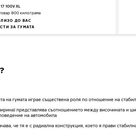
 17 100V XL
 товар 800 килограма
БЛИЗО ДО ВАС
СТИ ЗА ГУМАТА
?
та на гумата играе съществена роля по отношение на стабил
рина) представлява съотношението между височината и шири
поведение на автомобила
ачава, че тя е с радиална конструкция, което я прави стабил