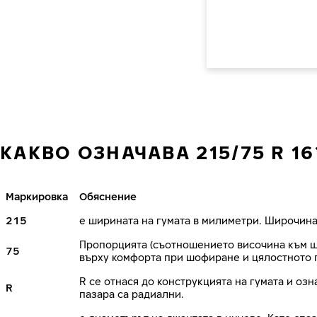
КАКВО ОЗНАЧАВА 215/75 R 16
Маркировка
Обяснение
215
е ширината на гумата в милиметри. Широчина
Пропорцията (съотношението височина към ши
75
върху комфорта при шофиране и цялостното 
R се отнася до конструкцията на гумата и озн
R
пазара са радиални.