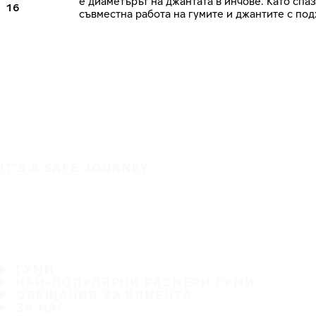
е диаметърът на джантата в инчове. Като сп
16
съвместна работа на гумите и джантите с по
IT'S A SAFE JOURNEY
ГУМИ
НАЙ-ПОПУЛЯРНИ РАЗМЕРИ ГУМИ
ОБЕЩАНИЯ ЗА КЛИЕНТА
ЗА НАС