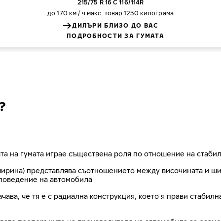
215/75 R 16 C 116/114R
до 170 км / ч
макс. товар 1250 килограма
ДИЛЪРИ БЛИЗО ДО ВАС
ПОДРОБНОСТИ ЗА ГУМАТА
?
та на гумата играе съществена роля по отношение на стабил
рина) представлява съотношението между височината и шири
поведение на автомобила
ачава, че тя е с радиална конструкция, което я прави стабил