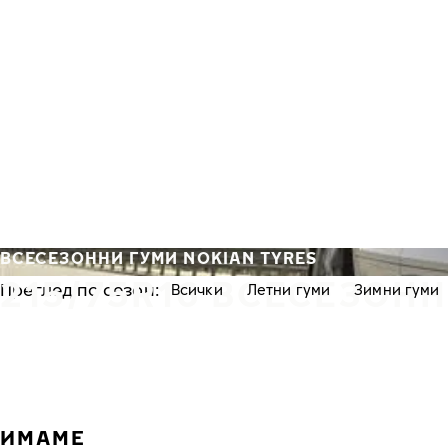
Премини към основното съдържание
Начало
ВСЕСЕЗОННИ ГУМИ NOKIAN TYRES
215/75R16 ВСЕСЕЗОН
Преглед по сезон:
Всички
Летни гуми
Зимни гуми
ИМАМЕ