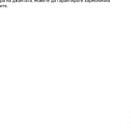
ра на джантата, можете да гарантирате хармонична
ите.