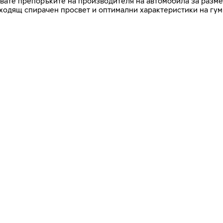
азвате препоръките на производителя на автомобила за разме
дходящ спирачен просвет и оптимални характеристики на гум