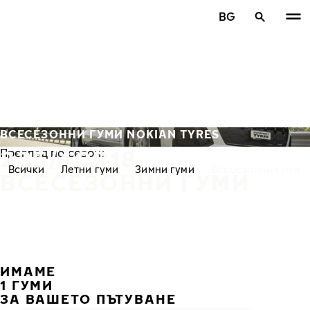
Премини към основното съдържание
BG
Начало
ВСЕСЕЗОННИ ГУМИ NOKIAN TYRES
235/40R18
Преглед по сезон:
Всички
Летни гуми
Зимни гуми
Всесезонни гуми
ВСЕСЕЗОННИ ГУМИ
ИМАМЕ
ПРЕ
С
1 ГУМИ
ЗА ВАШЕТО ПЪТУВАНЕ