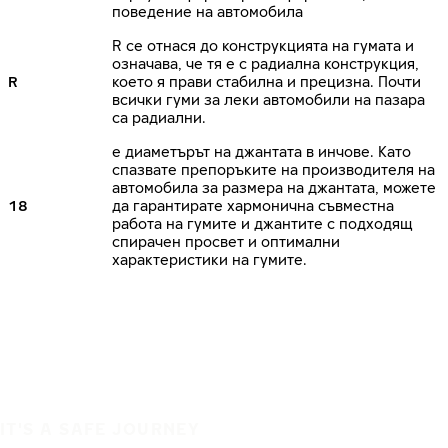
поведение на автомобила
R се отнася до конструкцията на гумата и
означава, че тя е с радиална конструкция,
R
което я прави стабилна и прецизна. Почти
всички гуми за леки автомобили на пазара
са радиални.
е диаметърът на джантата в инчове. Като
спазвате препоръките на производителя на
автомобила за размера на джантата, можете
18
да гарантирате хармонична съвместна
работа на гумите и джантите с подходящ
спирачен просвет и оптимални
характеристики на гумите.
IT'S A SAFE JOURNEY