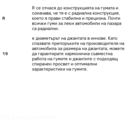
R се отнася до конструкцията на гумата и
означава, че тя е с радиална конструкция,
R
което я прави стабилна и прецизна. Почти
всички гуми за леки автомобили на пазара
са радиални.
е диаметърът на джантата в инчове. Като
спазвате препоръките на производителя на
автомобила за размера на джантата, можете
19
да гарантирате хармонична съвместна
работа на гумите и джантите с подходящ
спирачен просвет и оптимални
характеристики на гумите.
IT'S A SAFE JOURNEY