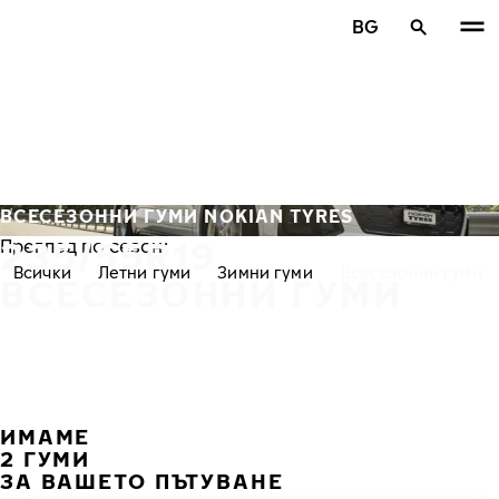
Премини към основното съдържание
BG
Начало
ВСЕСЕЗОННИ ГУМИ NOKIAN TYRES
235/55R19
Преглед по сезон:
Всички
Летни гуми
Зимни гуми
Всесезонни гуми
ВСЕСЕЗОННИ ГУМИ
ИМАМЕ
ПРЕ
С
2 ГУМИ
ЗА ВАШЕТО ПЪТУВАНЕ