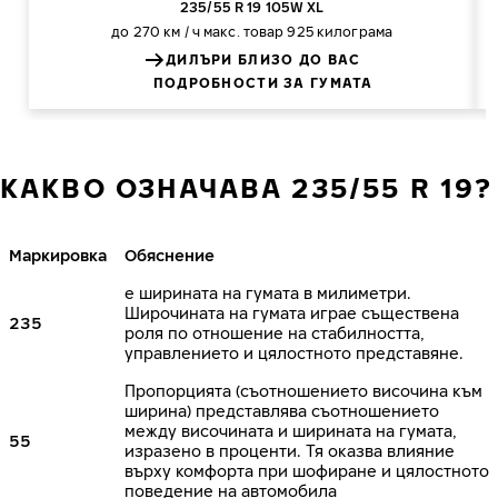
235/55 R 19 105W XL
до 270 км / ч
макс. товар 925 килограма
ДИЛЪРИ БЛИЗО ДО ВАС
ПОДРОБНОСТИ ЗА ГУМАТА
КАКВО ОЗНАЧАВА 235/55 R 19?
Маркировка
Обяснение
е ширината на гумата в милиметри.
Широчината на гумата играе съществена
235
роля по отношение на стабилността,
управлението и цялостното представяне.
Пропорцията (съотношението височина към
ширина) представлява съотношението
между височината и ширината на гумата,
55
изразено в проценти. Тя оказва влияние
върху комфорта при шофиране и цялостното
поведение на автомобила