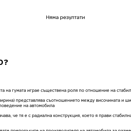
Няма резултати
0?
та на гумата играе съществена роля по отношение на стабил
рина) представлява съотношението между височината и шири
поведение на автомобила
ачава, че тя е с радиална конструкция, което я прави стабил
азвате препоръките на производителя на автомобила за разме