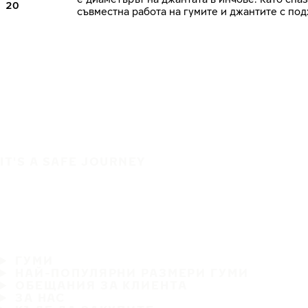
20
съвместна работа на гумите и джантите с по
IT'S A SAFE JOURNEY
ГУМИ
НАЙ-ПОПУЛЯРНИ РАЗМЕРИ ГУМИ
ОБЕЩАНИЯ ЗА КЛИЕНТА
ЗА НАС