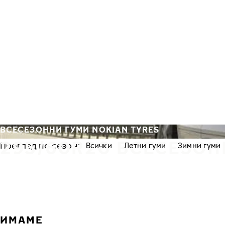
Премини към основното съдържание
Начало
ВСЕСЕЗОННИ ГУМИ NOKIAN TYRES
295/60R20 ВСЕСЕЗОН
Преглед по сезон:
Всички
Летни гуми
Зимни гуми
ИМАМЕ