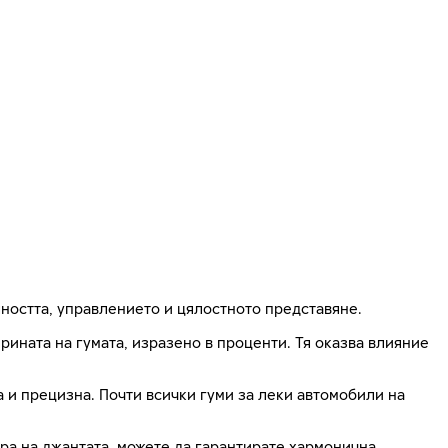
ността, управлението и цялостното представяне.
ната на гумата, изразено в проценти. Тя оказва влияние
на и прецизна. Почти всички гуми за леки автомобили на
ра на джантата, можете да гарантирате хармонична