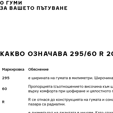
0 ГУМИ
ЗА ВАШЕТО ПЪТУВАНЕ
КАКВО ОЗНАЧАВА 295/60 R 2
Маркировка
Обяснение
295
е ширината на гумата в милиметри. Широчина
Пропорцията (съотношението височина към ши
60
върху комфорта при шофиране и цялостното 
R се отнася до конструкцията на гумата и озн
R
пазара са радиални.
е диаметърът на джантата в инчове. Като сп