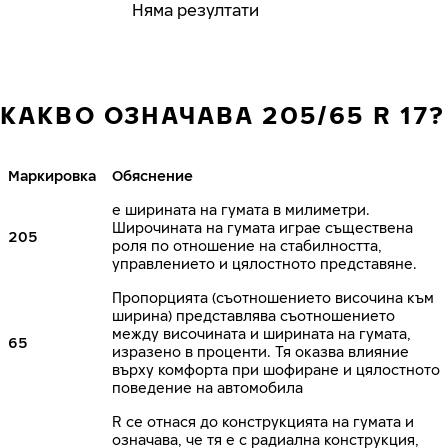
Няма резултати
КАКВО ОЗНАЧАВА 205/65 R 17?
Маркировка
Обяснение
е ширината на гумата в милиметри.
Широчината на гумата играе съществена
205
роля по отношение на стабилността,
управлението и цялостното представяне.
Пропорцията (съотношението височина към
ширина) представлява съотношението
между височината и ширината на гумата,
65
изразено в проценти. Тя оказва влияние
върху комфорта при шофиране и цялостното
поведение на автомобила
R се отнася до конструкцията на гумата и
означава, че тя е с радиална конструкция,