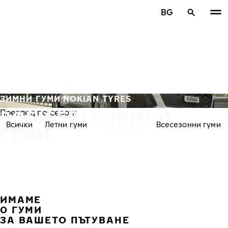
Премини към основното съдържание
BG
Начало
ЗИМНИ ГУМИ NOKIAN TYRES
205/65R17 ЗИМНИ
Преглед по сезон:
Всички
Летни гуми
Зимни гуми
Всесезонни гуми
ГУМИ
ИМАМЕ
ПРЕ
С
0 ГУМИ
ЗА ВАШЕТО ПЪТУВАНЕ