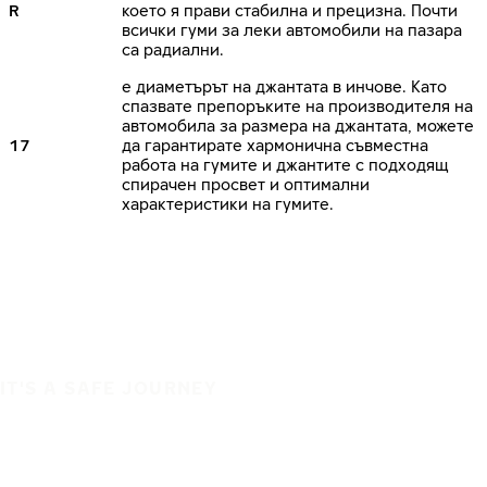
R
което я прави стабилна и прецизна. Почти
всички гуми за леки автомобили на пазара
са радиални.
е диаметърът на джантата в инчове. Като
спазвате препоръките на производителя на
автомобила за размера на джантата, можете
17
да гарантирате хармонична съвместна
работа на гумите и джантите с подходящ
спирачен просвет и оптимални
характеристики на гумите.
IT'S A SAFE JOURNEY