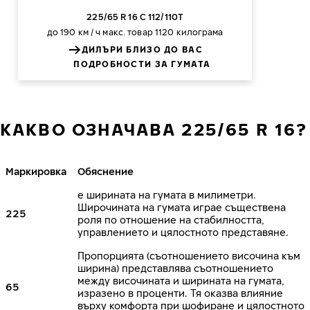
225/65 R 16 C 112/110T
до 190 км / ч
макс. товар 1120 килограма
ДИЛЪРИ БЛИЗО ДО ВАС
ПОДРОБНОСТИ ЗА ГУМАТА
КАКВО ОЗНАЧАВА 225/65 R 16?
Маркировка
Обяснение
е ширината на гумата в милиметри.
Широчината на гумата играе съществена
225
роля по отношение на стабилността,
управлението и цялостното представяне.
Пропорцията (съотношението височина към
ширина) представлява съотношението
между височината и ширината на гумата,
65
изразено в проценти. Тя оказва влияние
върху комфорта при шофиране и цялостното