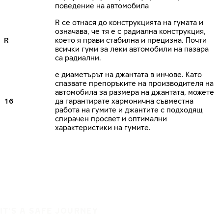
поведение на автомобила
R се отнася до конструкцията на гумата и
означава, че тя е с радиална конструкция,
R
което я прави стабилна и прецизна. Почти
всички гуми за леки автомобили на пазара
са радиални.
е диаметърът на джантата в инчове. Като
спазвате препоръките на производителя на
автомобила за размера на джантата, можете
16
да гарантирате хармонична съвместна
работа на гумите и джантите с подходящ
спирачен просвет и оптимални
характеристики на гумите.
IT'S A SAFE JOURNEY