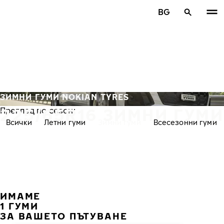
Премини към основното съдържание
BG
Начало
ЗИМНИ ГУМИ NOKIAN TYRES
225/65R16 ЗИМНИ ГУМИ
Преглед по сезон:
Всички
Летни гуми
Зимни гуми
Всесезонни гуми
ИМАМЕ
ПРЕ
С
1 ГУМИ
ЗА ВАШЕТО ПЪТУВАНЕ