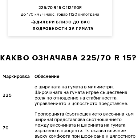
225/70 R 15 C 112/110R
до 170 км / ч
макс. товар 1120 килограма
ДИЛЪРИ БЛИЗО ДО ВАС
ПОДРОБНОСТИ ЗА ГУМАТА
КАКВО ОЗНАЧАВА 225/70 R 15?
Маркировка
Обяснение
е ширината на гумата в милиметри.
Широчината на гумата играе съществена
225
роля по отношение на стабилността,
управлението и цялостното представяне.
Пропорцията (съотношението височина към
ширина) представлява съотношението
между височината и ширината на гумата,
70
изразено в проценти. Тя оказва влияние
върху комфорта при шофиране и цялостното