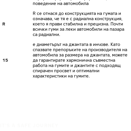
поведение на автомобила
R се отнася до конструкцията на гумата и
означава, че тя е с радиална конструкция,
R
което я прави стабилна и прецизна. Почти
всички гуми за леки автомобили на пазара
са радиални.
е диаметърът на джантата в инчове. Като
спазвате препоръките на производителя на
автомобила за размера на джантата, можете
15
да гарантирате хармонична съвместна
работа на гумите и джантите с подходящ
спирачен просвет и оптимални
характеристики на гумите.
IT'S A SAFE JOURNEY