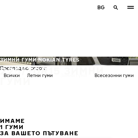
Премини към основното съдържание
BG
Начало
ЗИМНИ ГУМИ NOKIAN TYRES
225/70R15 ЗИМНИ
Преглед по сезон:
Всички
Летни гуми
Зимни гуми
Всесезонни гуми
ГУМИ
ИМАМЕ
ПРЕ
С
1 ГУМИ
ЗА ВАШЕТО ПЪТУВАНЕ