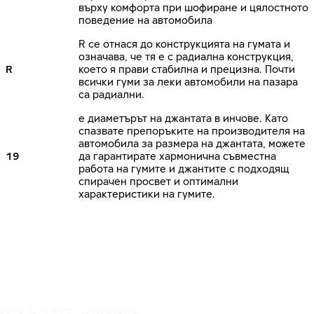
върху комфорта при шофиране и цялостното
поведение на автомобила
R се отнася до конструкцията на гумата и
означава, че тя е с радиална конструкция,
R
което я прави стабилна и прецизна. Почти
всички гуми за леки автомобили на пазара
са радиални.
е диаметърът на джантата в инчове. Като
спазвате препоръките на производителя на
автомобила за размера на джантата, можете
19
да гарантирате хармонична съвместна
работа на гумите и джантите с подходящ
спирачен просвет и оптимални
характеристики на гумите.
IT'S A SAFE JOURNEY