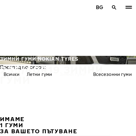
Премини към основното съдържание
BG
Начало
ЗИМНИ ГУМИ NOKIAN TYRES
235/40R19 ЗИМНИ
Преглед по сезон:
Всички
Летни гуми
Зимни гуми
Всесезонни гуми
ГУМИ
ИМАМЕ
ПРЕ
С
1 ГУМИ
ЗА ВАШЕТО ПЪТУВАНЕ