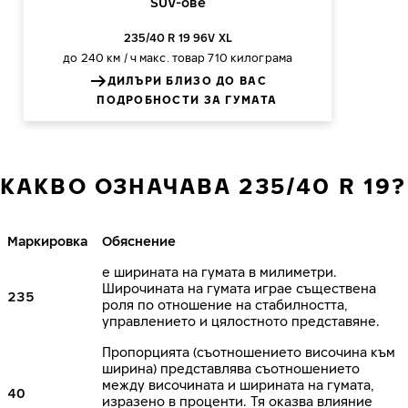
SUV-ове
235/40 R 19 96V XL
до 240 км / ч
макс. товар 710 килограма
ДИЛЪРИ БЛИЗО ДО ВАС
ПОДРОБНОСТИ ЗА ГУМАТА
КАКВО ОЗНАЧАВА 235/40 R 19?
Маркировка
Обяснение
е ширината на гумата в милиметри.
Широчината на гумата играе съществена
235
роля по отношение на стабилността,
управлението и цялостното представяне.
Пропорцията (съотношението височина към
ширина) представлява съотношението
между височината и ширината на гумата,
40
изразено в проценти. Тя оказва влияние