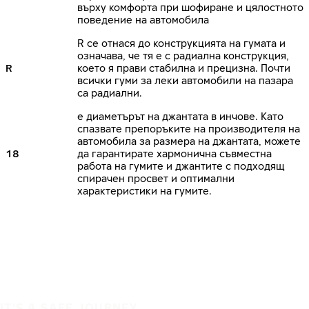
върху комфорта при шофиране и цялостното
поведение на автомобила
R се отнася до конструкцията на гумата и
означава, че тя е с радиална конструкция,
R
което я прави стабилна и прецизна. Почти
всички гуми за леки автомобили на пазара
са радиални.
е диаметърът на джантата в инчове. Като
спазвате препоръките на производителя на
автомобила за размера на джантата, можете
18
да гарантирате хармонична съвместна
работа на гумите и джантите с подходящ
спирачен просвет и оптимални
характеристики на гумите.
IT'S A SAFE JOURNEY