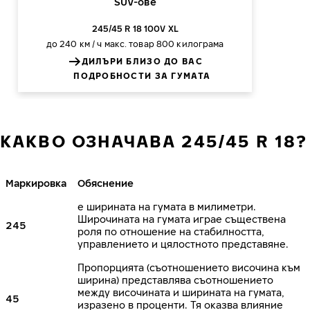
SUV-ове
245/45 R 18 100V XL
до 240 км / ч
макс. товар 800 килограма
ДИЛЪРИ БЛИЗО ДО ВАС
ПОДРОБНОСТИ ЗА ГУМАТА
КАКВО ОЗНАЧАВА 245/45 R 18?
Маркировка
Обяснение
е ширината на гумата в милиметри.
Широчината на гумата играе съществена
245
роля по отношение на стабилността,
управлението и цялостното представяне.
Пропорцията (съотношението височина към
ширина) представлява съотношението
между височината и ширината на гумата,
45
изразено в проценти. Тя оказва влияние