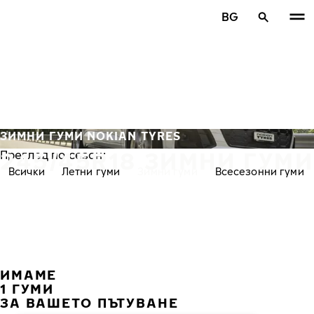
Премини към основното съдържание
BG
Начало
ЗИМНИ ГУМИ NOKIAN TYRES
245/45R18 ЗИМНИ ГУМИ
Преглед по сезон:
Всички
Летни гуми
Зимни гуми
Всесезонни гуми
ИМАМЕ
ПРЕ
С
1 ГУМИ
ЗА ВАШЕТО ПЪТУВАНЕ