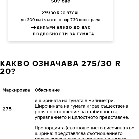
SUV-ове
275/30 R 20 97Y XL
до 300 км / ч
макс. товар 730 килограма
ДИЛЪРИ БЛИЗО ДО ВАС
ПОДРОБНОСТИ ЗА ГУМАТА
КАКВО ОЗНАЧАВА 275/30 R
20?
Маркировка
Обяснение
е ширината на гумата в милиметри.
Широчината на гумата играе съществена
275
роля по отношение на стабилността,
управлението и цялостното представяне.
Пропорцията (съотношението височина към
ширина) представлява съотношението
между височината и ширината на гумата,