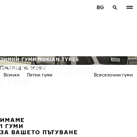
Премини към основното съдържание
BG
Начало
ЗИМНИ ГУМИ NOKIAN TYRES
275/30R20 ЗИМНИ
Преглед по сезон:
Всички
Летни гуми
Зимни гуми
Всесезонни гуми
ГУМИ
ИМАМЕ
ПРЕ
С
1 ГУМИ
ЗА ВАШЕТО ПЪТУВАНЕ