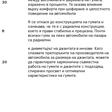
30
изразено в проценти. Тя оказва влияние
върху комфорта при шофиране и цялостното
поведение на автомобила
R се отнася до конструкцията на гумата и
означава, че тя е с радиална конструкция,
R
което я прави стабилна и прецизна. Почти
всички гуми за леки автомобили на пазара
са радиални.
е диаметърът на джантата в инчове. Като
спазвате препоръките на производителя на
автомобила за размера на джантата, можете
20
да гарантирате хармонична съвместна
работа на гумите и джантите с подходящ
спирачен просвет и оптимални
характеристики на гумите.