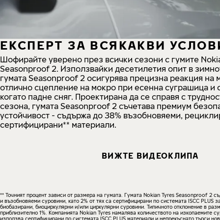
ЕКСПЕРТ ЗА ВСЯКАКВИ УСЛОВ
Шофирайте уверено през всички сезони с гумите Noki
Seasonproof 2. Използвайки десетилетия опит в зимн
гумата Seasonproof 2 осигурява прецизна реакция на 
отлично сцепление на мокро при есенна суграшица и 
когато падне сняг. Проектирана да се справя с трудно
сезона, гумата Seasonproof 2 съчетава премиум безоп
устойчивост - съдържа до 38% възобновяеми, рецикли
сертифицирани** материали.
ВИЖТЕ ВИДЕОКЛИПА
** Точният процент зависи от размера на гумата. Гумата Nokian Tyres Seasonproof 2 
и възобновяеми суровини, като 2% от тях са сертифицирани по системата ISCC PLUS з
биобазирани, биоциркулярни и/или циркулярни суровини. Типичното отклонение в разм
приблизително 1%. Компанията Nokian Tyres намалява количеството на изкопаемите су
използва сертифицирани по системата ISCC PLUS материали и непрекъснато търси нов