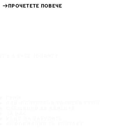
ПРОЧЕТЕТЕ ПОВЕЧЕ
IT'S A SAFE JOURNEY
ГУМИ
НАЙ-ПОПУЛЯРНИ РАЗМЕРИ ГУМИ
ОБЕЩАНИЯ ЗА КЛИЕНТА
ЗА НАС
КЪДЕ ДА ЗАКУПИТЕ
ИНФОРМАЦИЯ ЗА КОНТАКТ