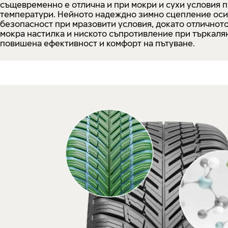
същевременно е отлична и при мокри и сухи условия 
температури. Нейното надеждно зимно сцепление оси
безопасност при мразовити условия, докато отличнот
мокра настилка и ниското съпротивление при търкаля
повишена ефективност и комфорт на пътуване.