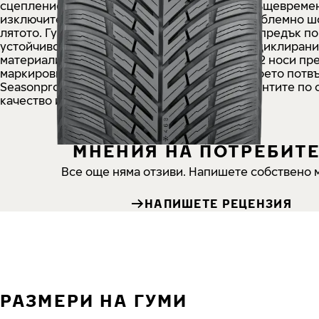
сцепление върху пресен сняг и киша, като същевреме
изключително представяне на пътя и безпроблемно 
лятото. Гумата демонстрира и значителен напредък п
устойчивостта, тъй като използва повече рециклиран
материали. Гумата Nokian Tyres Seasonproof 2 носи пр
маркировката TÜV SÜD Premium Tire Mark*, което потв
Seasonproof 2 е сравнима с премиум конкурентите по
качество и ефективност.
МНЕНИЯ НА ПОТРЕБИТ
Все още няма отзиви. Напишете собствено 
НАПИШЕТЕ РЕЦЕНЗИЯ
РАЗМЕРИ НА ГУМИ