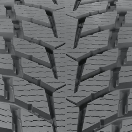
иво на шум
деждна зимна гума, създадена специално за по-теж
арантира отлично сцепление през зимата при сняг,
 при нарастващо количество изминати километри, 