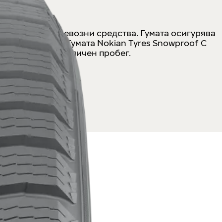
ки търговски превозни средства. Гумата осигурява
 киша и дъжд. Гумата Nokian Tyres Snowproof C
гарантирайки отличен пробег.