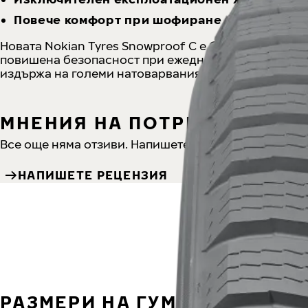
Повече комфорт при шофиране и по-ниско н
Новата Nokian Tyres Snowproof C е безопасна и на
повишена безопасност при ежедневно шофиране и г
издържа на големи натоварвания и износване дори
МНЕНИЯ НА ПОТРЕБИТЕЛИ
Все още няма отзиви. Напишете собствено мнение!
НАПИШЕТЕ РЕЦЕНЗИЯ
РАЗМЕРИ НА ГУМИ