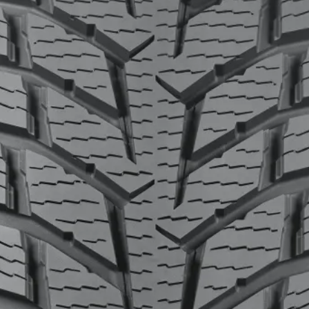
16"
17"