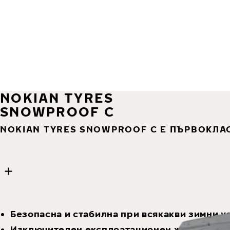
NOKIAN TYRES
SNOWPROOF C
NOKIAN TYRES SNOWPROOF C Е ПЪРВОКЛА
9 images
Skip media gallery
Безопасна и стабилна при всякакви зимни у
Изключителен експлоатационен живот - по-