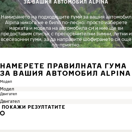
ЗА ВАШИЯ АВТОМОБИЛ ALPINA
Намирането на подходящите гуми за вашия автомобил
Alpina никога не е било по-лесно: просто изберете
марката и модела на автомобила си и ние ще ви
предоставим списък с препоръчителни зимни, летни и
всесезонни гуми, за да направите шофирането си още
по-приятно.
НАМЕРЕТЕ ПРАВИЛНАТА ГУМА
ЗА ВАШИЯ АВТОМОБИЛ ALPINA
Модел
Двигател
ПОКАЖИ РЕЗУЛТАТИТЕ