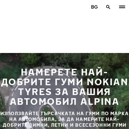
Премини към основното съдържание
BG
Начало
НАМЕРЕТЕ НАЙ-
ДОБРИТЕ ГУМИ NOKIAN
TYRES ЗА ВАШИЯ
АВТОМОБИЛ ALPINA
ИЗПОЛЗВАЙТЕ ТЪРСАЧКАТА НА ГУМИ ПО МАРКА
НА АВТОМОБИЛА, ЗА ДА НАМЕРИТЕ НАЙ-
ДОБРИТЕ ЗИМНИ, ЛЕТНИ И ВСЕСЕЗОННИ ГУМИ