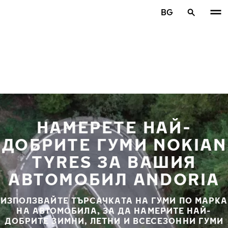
Премини към основното съдържание
BG
Начало
НАМЕРЕТЕ НАЙ-
ДОБРИТЕ ГУМИ NOKIAN
TYRES ЗА ВАШИЯ
АВТОМОБИЛ ANDORIA
ИЗПОЛЗВАЙТЕ ТЪРСАЧКАТА НА ГУМИ ПО МАРКА
НА АВТОМОБИЛА, ЗА ДА НАМЕРИТЕ НАЙ-
ДОБРИТЕ ЗИМНИ, ЛЕТНИ И ВСЕСЕЗОННИ ГУМИ