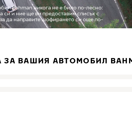
бил Bahman никога не е било по-лесно:
а си и ние ще ви предоставим списък с
 за да направите шофирането си още по-
А ЗА ВАШИЯ АВТОМОБИЛ BAH