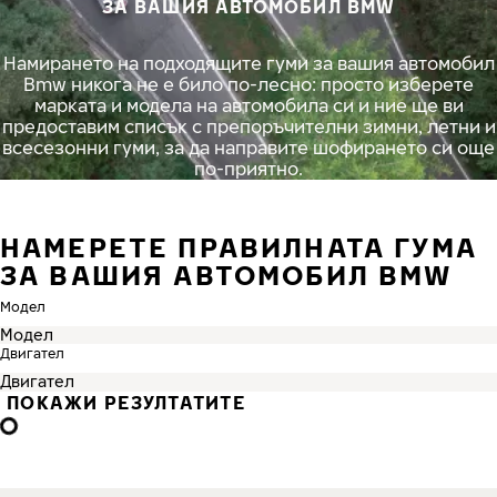
ЗА ВАШИЯ АВТОМОБИЛ BMW
Намирането на подходящите гуми за вашия автомобил
Bmw никога не е било по-лесно: просто изберете
марката и модела на автомобила си и ние ще ви
предоставим списък с препоръчителни зимни, летни и
всесезонни гуми, за да направите шофирането си още
по-приятно.
НАМЕРЕТЕ ПРАВИЛНАТА ГУМА
ЗА ВАШИЯ АВТОМОБИЛ BMW
Модел
Двигател
ПОКАЖИ РЕЗУЛТАТИТЕ