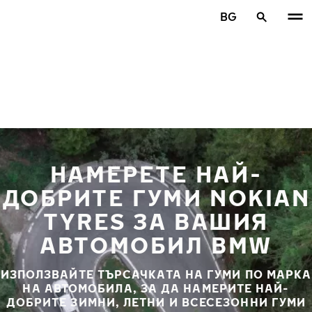
Премини към основното съдържание
BG
Начало
НАМЕРЕТЕ НАЙ-
ДОБРИТЕ ГУМИ NOKIAN
TYRES ЗА ВАШИЯ
АВТОМОБИЛ BMW
ИЗПОЛЗВАЙТЕ ТЪРСАЧКАТА НА ГУМИ ПО МАРКА
НА АВТОМОБИЛА, ЗА ДА НАМЕРИТЕ НАЙ-
ДОБРИТЕ ЗИМНИ, ЛЕТНИ И ВСЕСЕЗОННИ ГУМИ