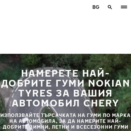
Премини към основното съдържание
BG
Начало
НАМЕРЕТЕ НАЙ-
ДОБРИТЕ ГУМИ NOKIAN
TYRES ЗА ВАШИЯ
АВТОМОБИЛ CHERY
ИЗПОЛЗВАЙТЕ ТЪРСАЧКАТА НА ГУМИ ПО МАРКА
НА АВТОМОБИЛА, ЗА ДА НАМЕРИТЕ НАЙ-
ДОБРИТЕ ЗИМНИ, ЛЕТНИ И ВСЕСЕЗОННИ ГУМИ