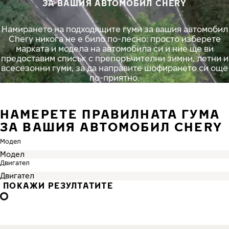
ЗА ВАШИЯ АВТОМОБИЛ CHERY
Намирането на подходящите гуми за вашия автомобил
Chery никога не е било по-лесно: просто изберете
марката и модела на автомобила си и ние ще ви
предоставим списък с препоръчителни зимни, летни и
всесезонни гуми, за да направите шофирането си още
по-приятно.
НАМЕРЕТЕ ПРАВИЛНАТА ГУМА
ЗА ВАШИЯ АВТОМОБИЛ CHERY
Модел
Двигател
ПОКАЖИ РЕЗУЛТАТИТЕ