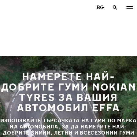
Премини към основното съдържание
BG
Начало
НАМЕРЕТЕ НАЙ-
ДОБРИТЕ ГУМИ NOKIAN
TYRES ЗА ВАШИЯ
АВТОМОБИЛ EFFA
ИЗПОЛЗВАЙТЕ ТЪРСАЧКАТА НА ГУМИ ПО МАРКА
НА АВТОМОБИЛА, ЗА ДА НАМЕРИТЕ НАЙ-
ДОБРИТЕ ЗИМНИ, ЛЕТНИ И ВСЕСЕЗОННИ ГУМИ