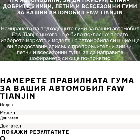
НА АВТОМОБИЛА, ЗА ДА НАМЕРИТЕ НАЙ-
ДОБРИТЕ ЗИМНИ, ЛЕТНИ И ВСЕСЕЗОННИ ГУМИ
ЗА ВАШИЯ АВТОМОБИЛ FAW TIANJIN
Намирането на подходящите гуми за вашия автомобил
Faw Tianjin никога не е било по-лесно: просто
изберете марката и модела на автомобила си и ние ще
ви предоставим списък с препоръчителни зимни,
летни и всесезонни гуми, за да направите
шофирането си още по-приятно.
НАМЕРЕТЕ ПРАВИЛНАТА ГУМА
ЗА ВАШИЯ АВТОМОБИЛ FAW
TIANJIN
Модел
Двигател
ПОКАЖИ РЕЗУЛТАТИТЕ