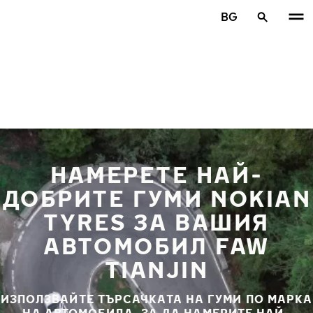
Премини към основното съдържание
BG
Начало
НАМЕРЕТЕ НАЙ-
ДОБРИТЕ ГУМИ NOKIAN
TYRES ЗА ВАШИЯ
АВТОМОБИЛ FAW
TIANJIN
ИЗПОЛЗВАЙТЕ ТЪРСАЧКАТА НА ГУМИ ПО МАРКА