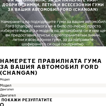
НА АВТОМОБИЛА, ЗА ДА НАМЕРИТЕ НАЙ-
ДОБРИТЕ ЗИМНИ, ЛЕТНИ И ВСЕСЕЗОННИ ГУМИ
ЗА ВАШИЯ АВТОМОБИЛ FORD (CHANGAN)
Намирането на подходящите гуми за вашия автомобил
Ford (changan) никога не е било по-лесно: просто
изберете марката и модела на автомобила си и ние ще
ви предоставим списък с препоръчителни зимни,
летни и всесезонни гуми, за да направите
шофирането си още по-приятно.
НАМЕРЕТЕ ПРАВИЛНАТА ГУМА
ЗА ВАШИЯ АВТОМОБИЛ FORD
(CHANGAN)
Модел
Двигател
ПОКАЖИ РЕЗУЛТАТИТЕ