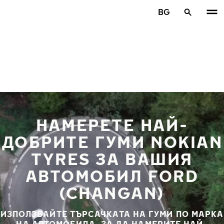
Премини към основното съдържание
BG
Начало
НАМЕРЕТЕ НАЙ-
ДОБРИТЕ ГУМИ NOKIAN
TYRES ЗА ВАШИЯ
АВТОМОБИЛ FORD
(CHANGAN)
ИЗПОЛЗВАЙТЕ ТЪРСАЧКАТА НА ГУМИ ПО МАРКА