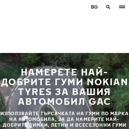
Премини към основното съдържание
BG
Начало
НАМЕРЕТЕ НАЙ-
ДОБРИТЕ ГУМИ NOKIAN
TYRES ЗА ВАШИЯ
АВТОМОБИЛ GAC
ИЗПОЛЗВАЙТЕ ТЪРСАЧКАТА НА ГУМИ ПО МАРКА
НА АВТОМОБИЛА, ЗА ДА НАМЕРИТЕ НАЙ-
ДОБРИТЕ ЗИМНИ, ЛЕТНИ И ВСЕСЕЗОННИ ГУМИ