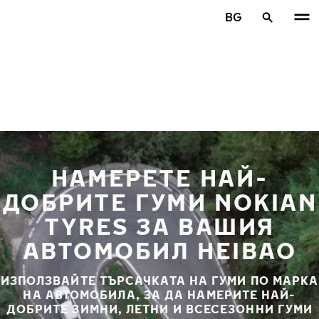
Премини към основното съдържание
BG
Начало
НАМЕРЕТЕ НАЙ-
ДОБРИТЕ ГУМИ NOKIAN
TYRES ЗА ВАШИЯ
АВТОМОБИЛ HEIBAO
ИЗПОЛЗВАЙТЕ ТЪРСАЧКАТА НА ГУМИ ПО МАРКА
НА АВТОМОБИЛА, ЗА ДА НАМЕРИТЕ НАЙ-
ДОБРИТЕ ЗИМНИ, ЛЕТНИ И ВСЕСЕЗОННИ ГУМИ