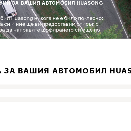
ГУМИ ЗА ВАШИЯ АВТОМОБИЛ HUASONG
бил Huasong никога не е било по-лесно:
а си и ние ще ви предоставим списък с
 за да направите шофирането си още по-
А ЗА ВАШИЯ АВТОМОБИЛ HUA