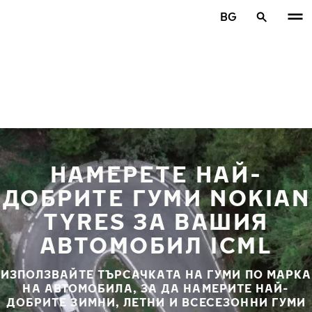
Премини към основното съдържание
BG
Начало
НАМЕРЕТЕ НАЙ-
ДОБРИТЕ ГУМИ NOKIAN
TYRES ЗА ВАШИЯ
АВТОМОБИЛ ICML
ИЗПОЛЗВАЙТЕ ТЪРСАЧКАТА НА ГУМИ ПО МАРКА
НА АВТОМОБИЛА, ЗА ДА НАМЕРИТЕ НАЙ-
ДОБРИТЕ ЗИМНИ, ЛЕТНИ И ВСЕСЕЗОННИ ГУМИ