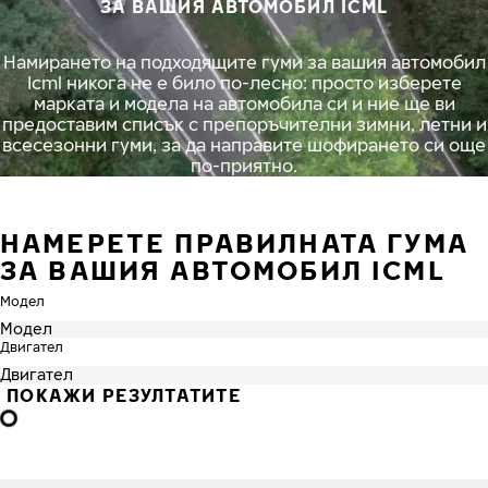
ЗА ВАШИЯ АВТОМОБИЛ ICML
Намирането на подходящите гуми за вашия автомобил
Icml никога не е било по-лесно: просто изберете
марката и модела на автомобила си и ние ще ви
предоставим списък с препоръчителни зимни, летни и
всесезонни гуми, за да направите шофирането си още
по-приятно.
НАМЕРЕТЕ ПРАВИЛНАТА ГУМА
ЗА ВАШИЯ АВТОМОБИЛ ICML
Модел
Двигател
ПОКАЖИ РЕЗУЛТАТИТЕ