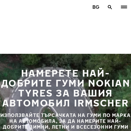
Премини към основното съдържание
BG
Начало
НАМЕРЕТЕ НАЙ-
ДОБРИТЕ ГУМИ NOKIAN
TYRES ЗА ВАШИЯ
АВТОМОБИЛ IRMSCHER
ИЗПОЛЗВАЙТЕ ТЪРСАЧКАТА НА ГУМИ ПО МАРКА
НА АВТОМОБИЛА, ЗА ДА НАМЕРИТЕ НАЙ-
ДОБРИТЕ ЗИМНИ, ЛЕТНИ И ВСЕСЕЗОННИ ГУМИ