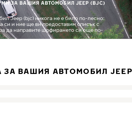
МИ ЗА ВАШИЯ АВТОМОБИЛ JEEP (BJC)
л Jeep (bjc) никога не е било по-лесно:
а си и ние ще ви предоставим списък с
 за да направите шофирането си още по-
 ЗА ВАШИЯ АВТОМОБИЛ JEEP 